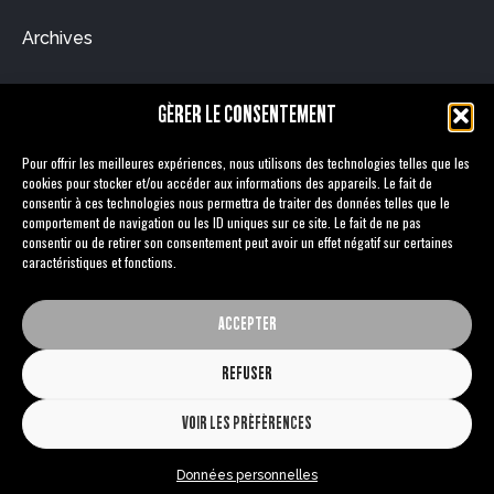
Archives
GÉRER LE CONSENTEMENT
Catégories
Pour offrir les meilleures expériences, nous utilisons des technologies telles que les
Aucune catégorie
cookies pour stocker et/ou accéder aux informations des appareils. Le fait de
consentir à ces technologies nous permettra de traiter des données telles que le
comportement de navigation ou les ID uniques sur ce site. Le fait de ne pas
Méta
consentir ou de retirer son consentement peut avoir un effet négatif sur certaines
caractéristiques et fonctions.
Connexion
Flux des publications
ACCEPTER
Flux des commentaires
REFUSER
Site de WordPress-FR
VOIR LES PRÉFÉRENCES
© 2025 MEDIATV
Données personnelles